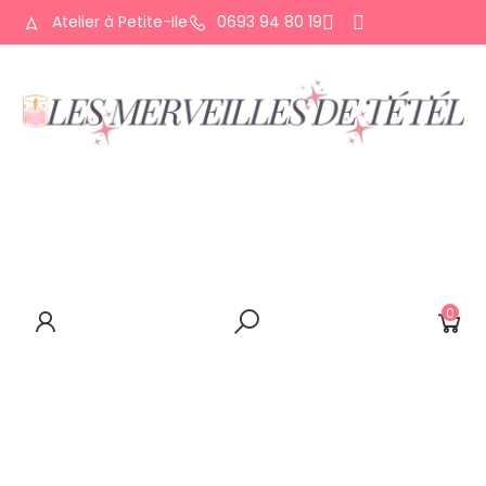
Atelier à Petite-Ile
0693 94 80 19
ACCUEIL
QUI SUIS-JE ?
LA BOUTIQUE
CONTACT
0