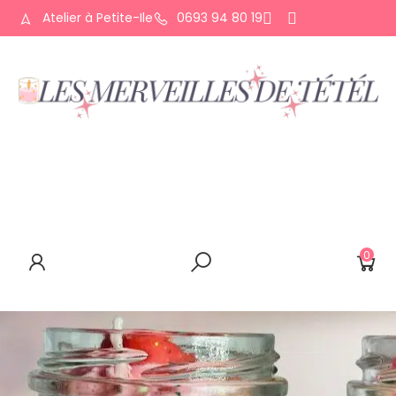
Atelier à Petite-Ile
0693 94 80 19
ACCUEIL
QUI SUIS-JE ?
LA BOUTIQUE
CONTACT
0