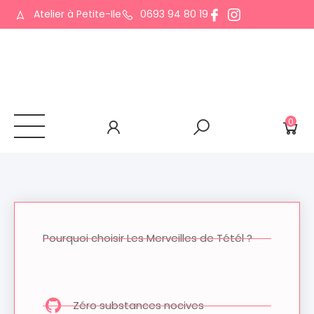
Atelier à Petite-Ile
0693 94 80 19
0
Pourquoi choisir Les Merveilles de Tétél ?
Zéro substances nocives