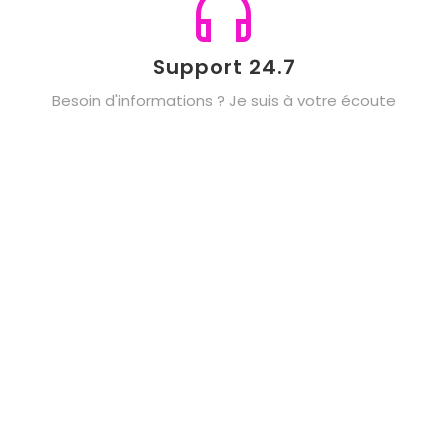
Support 24.7
Besoin d'informations ? Je suis à votre écoute
Spécialisée dans la création de bougies et
fondants parfumés, notre entreprise met un point
d’honneur à utiliser des cires végétales de qualité
et des fragrances exquises pour éveiller vos sens.
🌿🍓🌸 Offrez-vous un instant de détente absolue