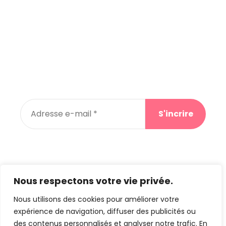
Newsletter
Abonnez-vous à notre newsletter et recevez des
promos pour votre prochain achat
En vous abonnant, vous acceptez notre
politique de confidentialité
Nous respectons votre vie privée.
Nous utilisons des cookies pour améliorer votre
expérience de navigation, diffuser des publicités ou
©
lesmerveillesde-tetel.re
by Creaweb –
Mentions
des contenus personnalisés et analyser notre trafic. En