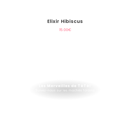
Elixir Hibiscus
15.00
€
Les Merveilles de TéTél
Suivez-nous sur les machés forains