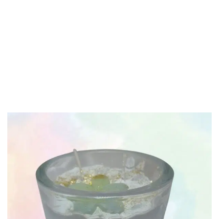
Créations Les Merveilles de Tétél
Accueil
Bougie
Floral
Bougie Relaxation à Tahiti