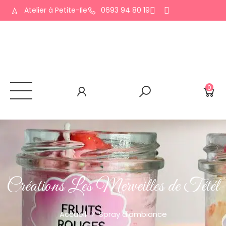
Atelier à Petite-Ile
0693 94 80 19
0
Créations Les Merveilles de Tétél
Accueil
Spray d'ambiance