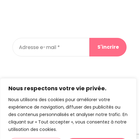
Newsletter
Abonnez-vous à notre newsletter et recevez des
promos pour votre prochain achat
En vous abonnant, vous acceptez notre
politique de confidentialité
Nous respectons votre vie privée.
Nous utilisons des cookies pour améliorer votre
expérience de navigation, diffuser des publicités ou
©
lesmerveillesde-tetel.re
by Creaweb –
Mentions
des contenus personnalisés et analyser notre trafic. En
Légales
–
Politique de confidentialité
cliquant sur « Tout accepter », vous consentez à notre
utilisation des cookies.