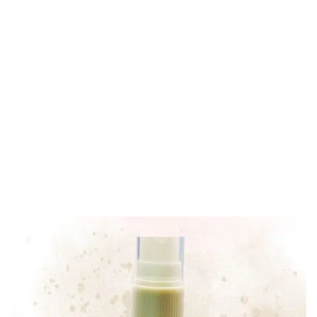
Créations Les Merveilles de Tétél
Accueil
Spray d'ambiance
Spray d’ambiance
Cachemir et Soie