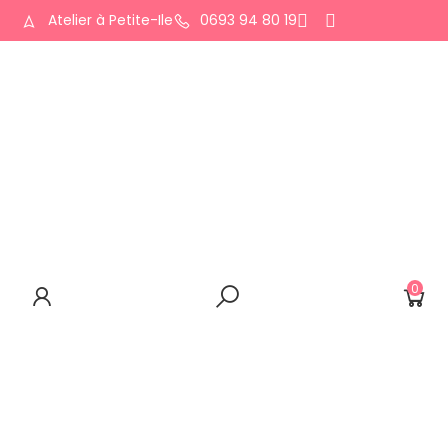
Atelier à Petite-Ile
0693 94 80 19
ACCUEIL
QUI SUIS-JE ?
LA BOUTIQUE
CONTACT
0