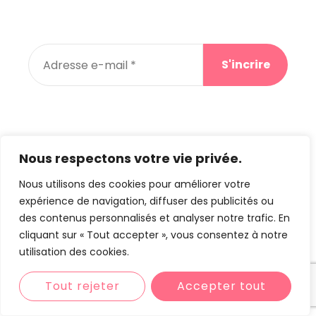
Abonnez-vous à notre newsletter et recevez des
promos pour votre prochain achat
En vous abonnant, vous acceptez notre
politique de confidentialité
Nous respectons votre vie privée.
Nous utilisons des cookies pour améliorer votre
expérience de navigation, diffuser des publicités ou
©
lesmerveillesde-tetel.re
by Creaweb –
Mentions
des contenus personnalisés et analyser notre trafic. En
Légales
–
Politique de confidentialité
cliquant sur « Tout accepter », vous consentez à notre
utilisation des cookies.
Tout rejeter
Accepter tout