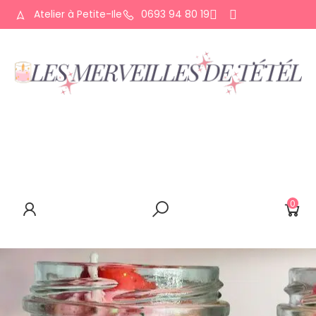
Atelier à Petite-Ile
0693 94 80 19
ACCUEIL
QUI SUIS-JE ?
LA BOUTIQUE
CONTACT
0